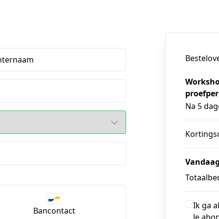
Bestelov
hternaam
Workshop
proefpe
Na 5 dag
Kortings
Vandaag
Totaalbed
Ik ga 
Bancontact
Je abo