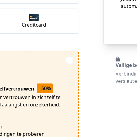
automa
Creditcard
Veilige b
Verbindi
versleute
- 50%
zelfvertrouwen
 vertrouwen in zichzelf te
 faalangst en onzekerheid.
n
 dingen te proberen