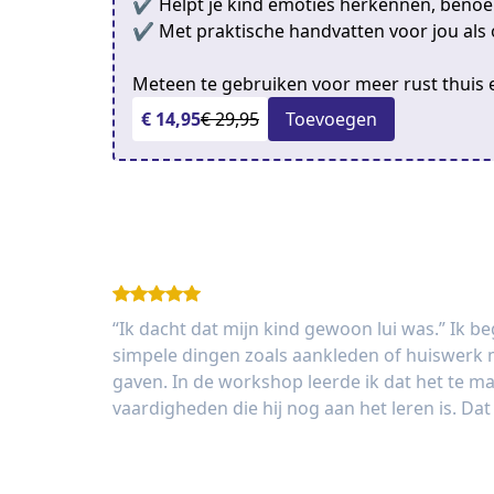
✔ Helpt je kind emoties herkennen, beno
✔ Met praktische handvatten voor jou als 
Meteen te gebruiken voor meer rust thuis e
€ 14,95
€ 29,95
Toevoegen
“Ik dacht dat mijn kind gewoon lui was.” Ik 
simpele dingen zoals aankleden of huiswerk m
gaven. In de workshop leerde ik dat het te m
vaardigheden die hij nog aan het leren is. Dat 
Judith, moeder van een jongen van 9