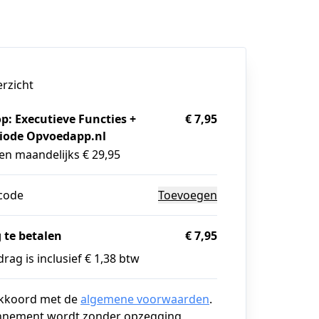
erzicht
: Executieve Functies +
€ 7,95
riode Opvoedapp.nl
en maandelijks € 29,95
code
Toevoegen
 te betalen
€ 7,95
rag is inclusief € 1,38 btw
akkoord met de
algemene voorwaarden
.
nnement wordt zonder opzegging