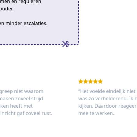
emen en reguleren
ouder.
n minder escalaties.
begreep niet waarom
“Het voelde eindelijk niet
aken zoveel strijd
was zo verhelderend. Ik h
aken heeft met
kijken. Daardoor reageer 
inzicht gaf zoveel rust.
mee te werken.
Karin, moeder van een 